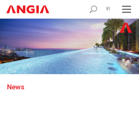
VI
N
e
w
s