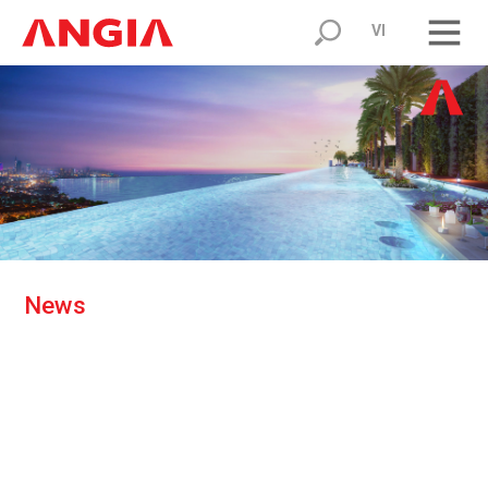
VI
N
e
w
s