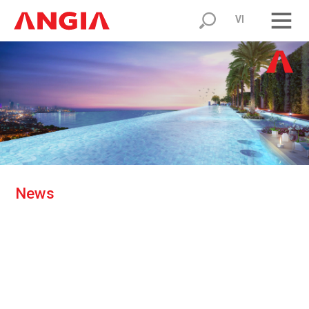
VI
N
e
w
s