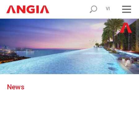
VI
N
e
w
s