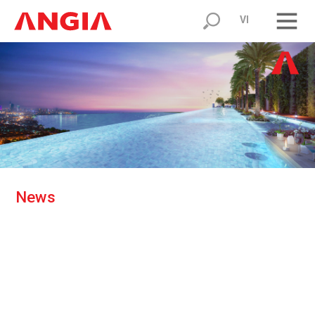
VI
N
e
w
s