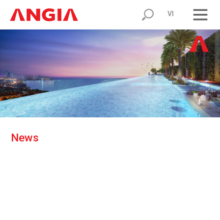
VI
N
e
w
s