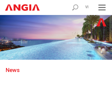
VI
N
e
w
s