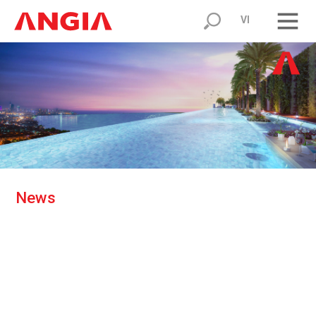
VI
N
e
w
s