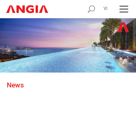
VI
N
e
w
s