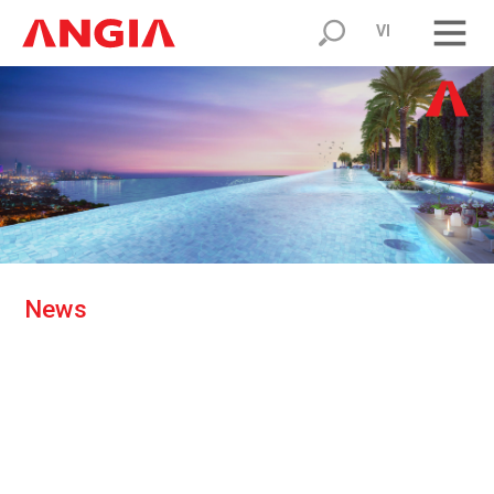
VI
N
e
w
s