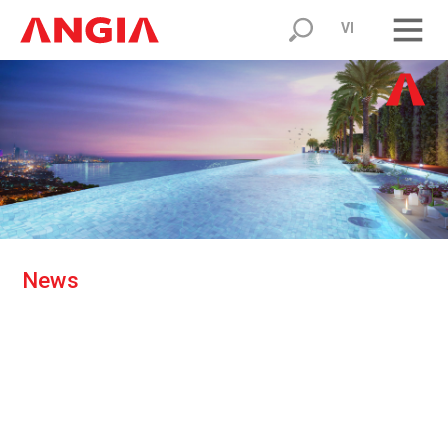
VI
N
e
w
s