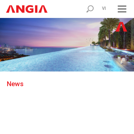
VI
N
e
w
s