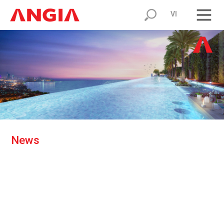
VI
N
e
w
s