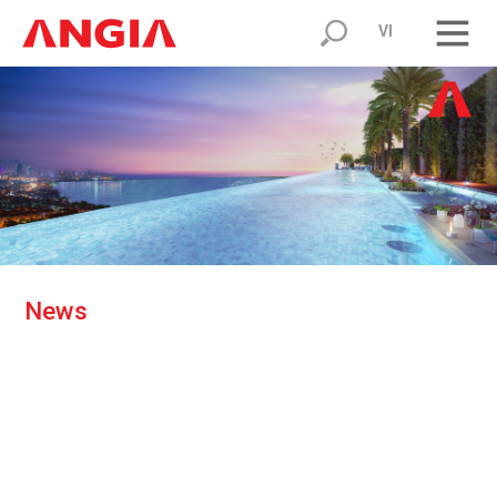
VI
N
e
w
s