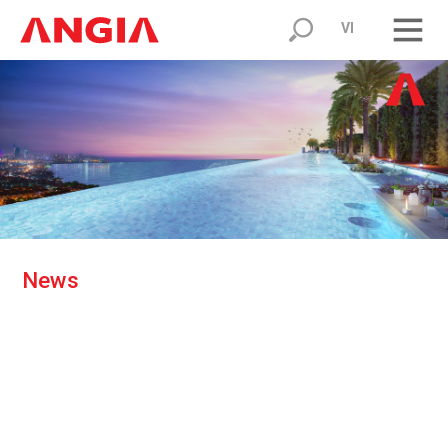
VI
N
e
w
s