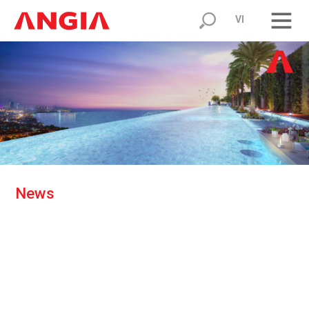
VI
N
e
w
s