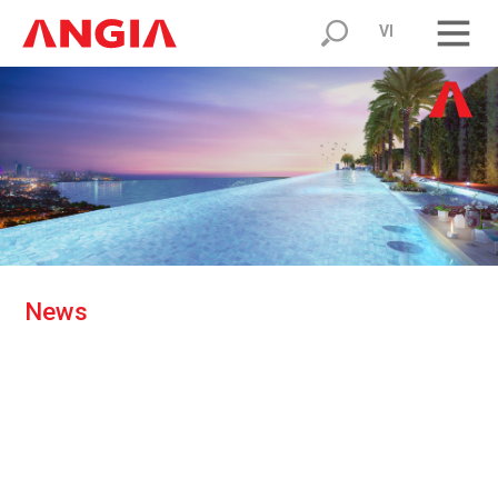
VI
N
e
w
s