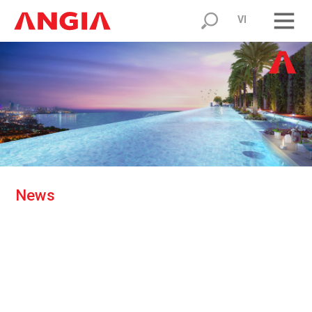
VI
N
e
w
s